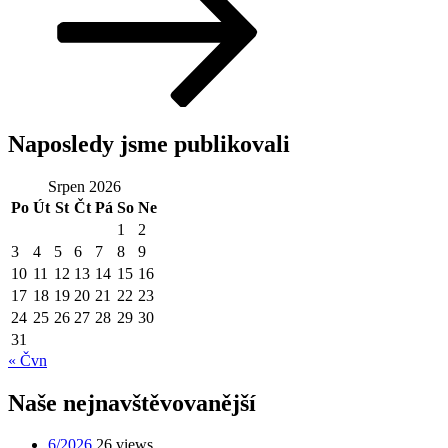
Naposledy jsme publikovali
Srpen 2026
Po
Út
St
Čt
Pá
So
Ne
1
2
3
4
5
6
7
8
9
10
11
12
13
14
15
16
17
18
19
20
21
22
23
24
25
26
27
28
29
30
31
« Čvn
Naše nejnavštěvovanější
6/2026
26 views