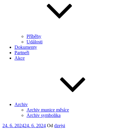
Příběhy
Události
Dokumenty
Partneři
Akce
Archiv
Archiv munice měsíce
Archiv symbolika
Publikováno
24. 6. 2024
24. 6. 2024
Od
dzejsi