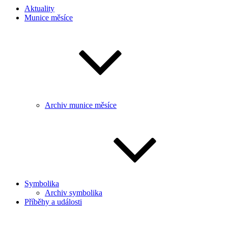
Aktuality
Munice měsíce
Archiv munice měsíce
Symbolika
Archiv symbolika
Příběhy a události