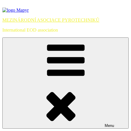
Přejít
k
obsahu
MEZINÁRODNÍ ASOCIACE PYROTECHNIKŮ
webu
International EOD association
Menu