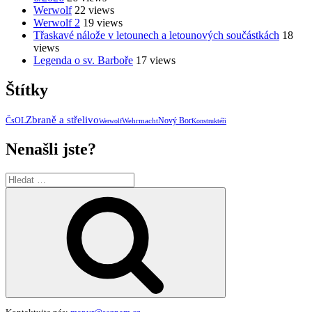
Werwolf
22 views
Werwolf 2
19 views
Třaskavé nálože v letounech a letounových součástkách
18
views
Legenda o sv. Barboře
17 views
Štítky
Zbraně a střelivo
ČsOL
Wehrmacht
Nový Bor
Werwolf
Konstruktéři
Nenašli jste?
Hledat:
Hledání