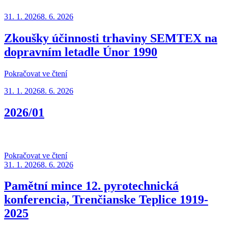
Publikováno
31. 1. 2026
8. 6. 2026
Zkoušky účinnosti trhaviny SEMTEX na
dopravním letadle Únor 1990
„Zkoušky
Pokračovat ve čtení
účinnosti
Publikováno
31. 1. 2026
8. 6. 2026
trhaviny
SEMTEX
na
2026/01
dopravním
letadle
Únor
1990“
„2026/01“
Pokračovat ve čtení
Publikováno
31. 1. 2026
8. 6. 2026
Pamětní mince 12. pyrotechnická
konferencia, Trenčianske Teplice 1919-
2025