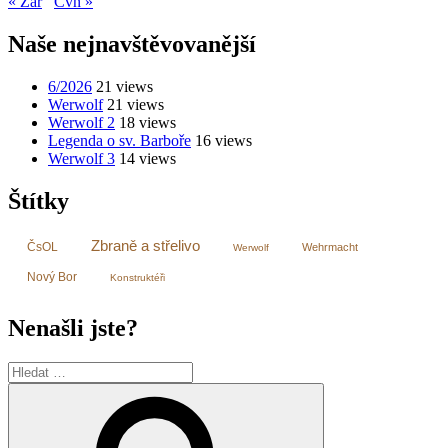
« Zář
Čvn »
Naše nejnavštěvovanější
6/2026
21 views
Werwolf
21 views
Werwolf 2
18 views
Legenda o sv. Barboře
16 views
Werwolf 3
14 views
Štítky
Zbraně a střelivo
ČsOL
Wehrmacht
Werwolf
Nový Bor
Konstruktéři
Nenašli jste?
Hledat:
Hledání