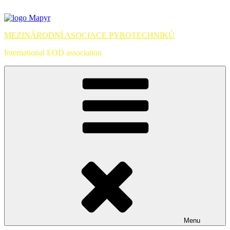
Přejít
k
obsahu
MEZINÁRODNÍ ASOCIACE PYROTECHNIKŮ
webu
International EOD association
Menu