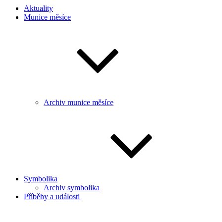
Aktuality
Munice měsíce
Archiv munice měsíce
Symbolika
Archiv symbolika
Příběhy a události