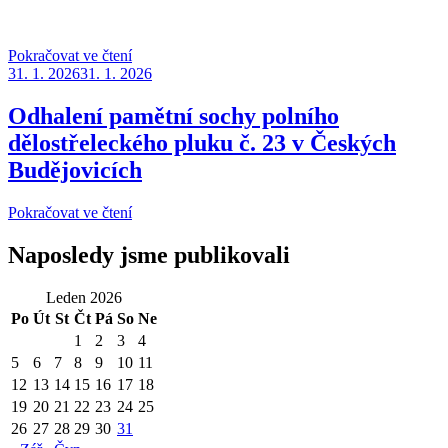
„Pamětní
Pokračovat ve čtení
Publikováno
mince
31. 1. 2026
31. 1. 2026
12.
pyrotechnická
Odhalení pamětní sochy polního
konferencia,
dělostřeleckého pluku č. 23 v Českých
Trenčianske
Teplice
Budějovicích
1919-
2025“
„Odhalení
Pokračovat ve čtení
pamětní
sochy
Naposledy jsme publikovali
polního
dělostřeleckého
Leden 2026
pluku
Po
Út
St
Čt
Pá
So
Ne
č.
23
1
2
3
4
v
5
6
7
8
9
10
11
Českých
12
13
14
15
16
17
18
Budějovicích“
19
20
21
22
23
24
25
26
27
28
29
30
31