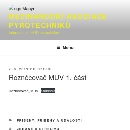
Přejít
k
MEZINÁRODNÍ ASOCIACE
obsahu
PYROTECHNIKŮ
webu
International EOD association
Menu
PUBLIKOVÁNO
2. 8. 2019
OD
DZEJSI
Rozněcovač MUV 1. část
Roznecovac_MUV
Stáhnout
RUBRIKY
PŘÍBĚHY
,
PŘÍBĚHY A UDÁLOSTI
ŠTÍTKY
ZBRANĚ A STŘELIVO