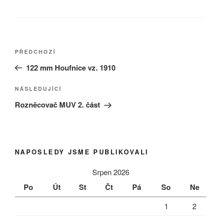
Navigace
Předchozí
PŘEDCHOZÍ
pro
příspěvek
122 mm Houfnice vz. 1910
příspěvek
Následující
NÁSLEDUJÍCÍ
příspěvek
Rozněcovač MUV 2. část
NAPOSLEDY JSME PUBLIKOVALI
Srpen 2026
Po
Út
St
Čt
Pá
So
Ne
1
2