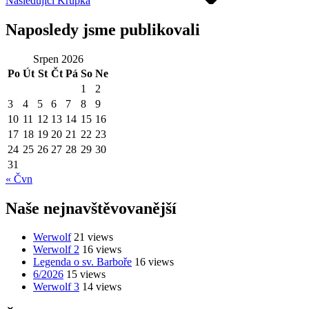
Následující
Krupka
Naposledy jsme publikovali
Srpen 2026
Po
Út
St
Čt
Pá
So
Ne
1
2
3
4
5
6
7
8
9
10
11
12
13
14
15
16
17
18
19
20
21
22
23
24
25
26
27
28
29
30
31
« Čvn
Naše nejnavštěvovanější
Werwolf
21 views
Werwolf 2
16 views
Legenda o sv. Barboře
16 views
6/2026
15 views
Werwolf 3
14 views