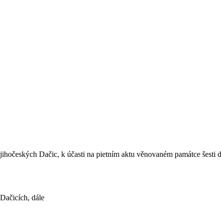
 jihočeských Dačic, k účasti na pietním aktu věnovaném památce šesti d
 Dačicích, dále