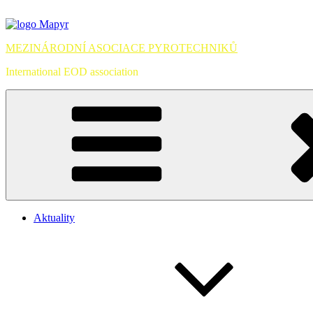
Přejít
k
obsahu
MEZINÁRODNÍ ASOCIACE PYROTECHNIKŮ
webu
International EOD association
Aktuality