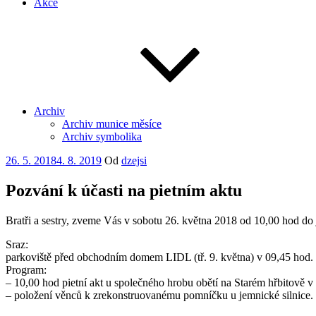
Akce
Archiv
Archiv munice měsíce
Archiv symbolika
Publikováno
26. 5. 2018
4. 8. 2019
Od
dzejsi
Pozvání k účasti na pietním aktu
Bratři a sestry, zveme Vás v sobotu 26. května 2018 od 10,00 hod do
Sraz:
parkoviště před obchodním domem LIDL (tř. 9. května) v 09,45 hod.
Program:
– 10,00 hod pietní akt u společného hrobu obětí na Starém hřbitově v
– položení věnců k zrekonstruovanému pomníčku u jemnické silnice.