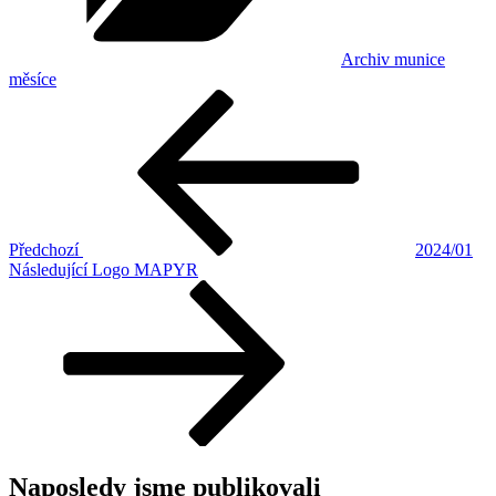
Archiv munice
měsíce
Navigace
Předchozí
příspěvek
pro
příspěvek
Předchozí
2024/01
Následující
Následující
Logo MAPYR
příspěvek
Naposledy jsme publikovali