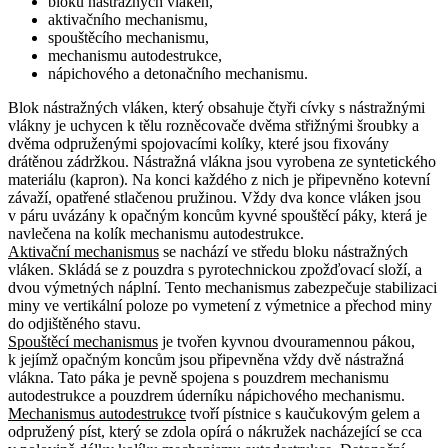
bloku nástražných vláken,
aktivačního mechanismu,
spouštěcího mechanismu,
mechanismu autodestrukce,
nápichového a detonačního mechanismu.
Blok nástražných vláken, který obsahuje čtyři cívky s nástražnými
vlákny je uchycen k tělu rozněcovače dvěma střižnými šroubky a
dvěma odpruženými spojovacími kolíky, které jsou fixovány
drátěnou zádržkou. Nástražná vlákna jsou vyrobena ze syntetického
materiálu (kapron). Na konci každého z nich je připevněno kotevní
závaží, opatřené stlačenou pružinou. Vždy dva konce vláken jsou
v páru uvázány k opačným koncům kyvné spouštěcí páky, která je
navlečena na kolík mechanismu autodestrukce.
Aktivační mechanismus
se nachází ve středu bloku nástražných
vláken. Skládá se z pouzdra s pyrotechnickou zpožďovací složí, a
dvou výmetných náplní. Tento mechanismus zabezpečuje stabilizaci
miny ve vertikální poloze po vymetení z výmetnice a přechod miny
do odjištěného stavu.
Spouštěcí mechanismus
je tvořen kyvnou dvouramennou pákou,
k jejímž opačným koncům jsou připevněna vždy dvě nástražná
vlákna. Tato páka je pevně spojena s pouzdrem mechanismu
autodestrukce a pouzdrem úderníku nápichového mechanismu.
Mechanismus autodestrukce
tvoří pístnice s kaučukovým gelem a
odpružený píst, který se zdola opírá o nákružek nacházející se cca