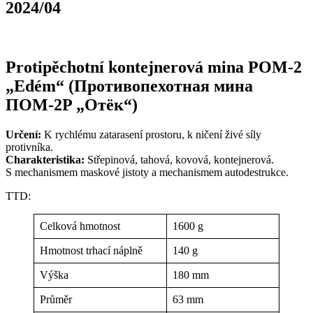
2024/04
Protipěchotní kontejnerová mina POM-2
„Edém“ (Противопехотная мина
ПОМ-2P „Отёк“)
Určení:
K rychlému zatarasení prostoru, k ničení živé síly
protivníka.
Charakteristika:
Střepinová, tahová, kovová, kontejnerová.
S mechanismem maskové jistoty a mechanismem autodestrukce.
TTD:
Celková hmotnost
1600 g
Hmotnost trhací náplně
140 g
Výška
180 mm
Průměr
63 mm