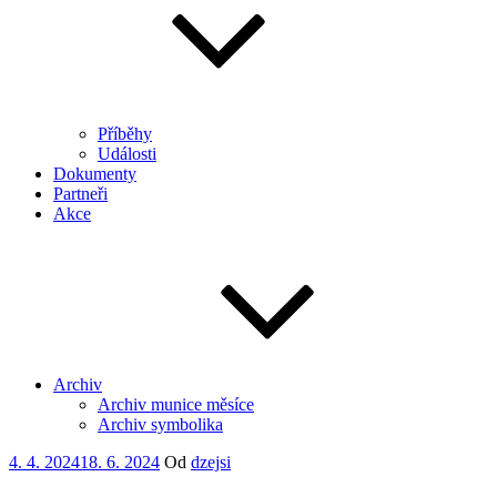
Příběhy
Události
Dokumenty
Partneři
Akce
Archiv
Archiv munice měsíce
Archiv symbolika
Publikováno
4. 4. 2024
18. 6. 2024
Od
dzejsi