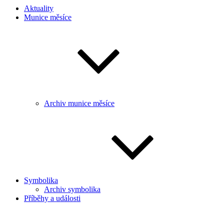
Aktuality
Munice měsíce
Archiv munice měsíce
Symbolika
Archiv symbolika
Příběhy a události