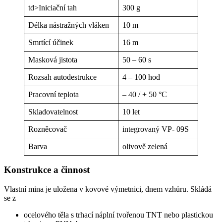
td>Iniciační tah
300 g
Délka nástražných vláken
10 m
Smrtící účinek
16 m
Masková jistota
50 – 60 s
Rozsah autodestrukce
4 – 100 hod
Pracovní teplota
– 40 / + 50 °C
Skladovatelnost
10 let
Rozněcovač
integrovaný VP- 09S
Barva
olivově zelená
Konstrukce a činnost
Vlastní mina je uložena v kovové výmetnici, dnem vzhůru. Skládá
se z
ocelového těla s trhací náplní tvořenou TNT nebo plastickou