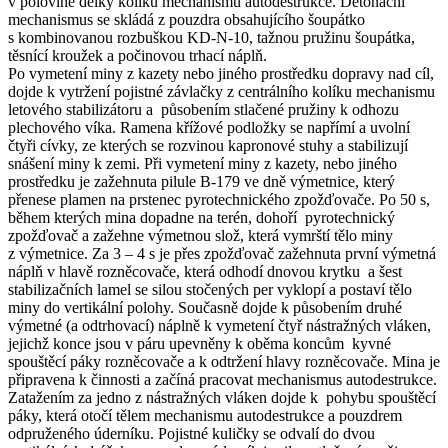
v polovině délky kolíku mechanismu autodestrukce. Detonační
mechanismus se skládá z pouzdra obsahujícího šoupátko
s kombinovanou rozbuškou KD-N-10, tažnou pružinu šoupátka,
těsnící kroužek a počinovou trhací náplň.
Po vymetení miny z kazety nebo jiného prostředku dopravy nad cíl,
dojde k vytržení pojistné závlačky z centrálního kolíku mechanismu
letového stabilizátoru a působením stlačené pružiny k odhozu
plechového víka. Ramena křížové podložky se napřímí a uvolní
čtyři cívky, ze kterých se rozvinou kapronové stuhy a stabilizují
snášení miny k zemi. Při vymetení miny z kazety, nebo jiného
prostředku je zažehnuta pilule B-179 ve dně výmetnice, který
přenese plamen na prstenec pyrotechnického zpožďovače. Po 50 s,
během kterých mina dopadne na terén, dohoří pyrotechnický
zpožďovač a zažehne výmetnou slož, která vymrští tělo miny
z výmetnice. Za 3 – 4 s je přes zpožďovač zažehnuta první výmetná
náplň v hlavě rozněcovače, která odhodí dnovou krytku a šest
stabilizačních lamel se silou stočených per vyklopí a postaví tělo
miny do vertikální polohy. Současně dojde k působením druhé
výmetné (a odtrhovací) náplně k vymetení čtyř nástražných vláken,
jejichž konce jsou v páru upevněny k oběma koncům kyvné
spouštěcí páky rozněcovače a k odtržení hlavy rozněcovače. Mina je
připravena k činnosti a začíná pracovat mechanismus autodestrukce.
Zatažením za jedno z nástražných vláken dojde k pohybu spouštěcí
páky, která otočí tělem mechanismu autodestrukce a pouzdrem
odpruženého úderníku. Pojistné kuličky se odvalí do dvou