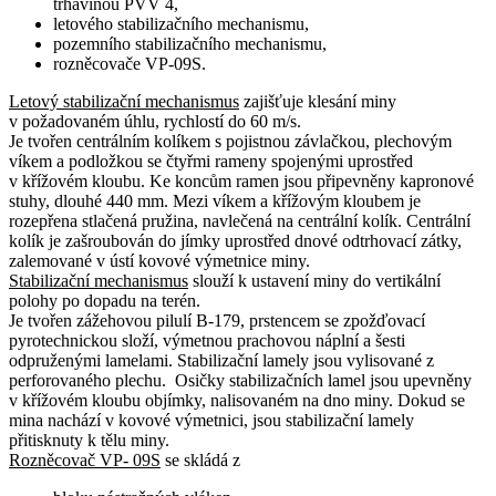
trhavinou PVV 4,
letového stabilizačního mechanismu,
pozemního stabilizačního mechanismu,
rozněcovače VP-09S.
Letový stabilizační mechanismus
zajišťuje klesání miny
v požadovaném úhlu, rychlostí do 60 m/s.
Je tvořen centrálním kolíkem s pojistnou závlačkou, plechovým
víkem a podložkou se čtyřmi rameny spojenými uprostřed
v křížovém kloubu. Ke koncům ramen jsou připevněny kapronové
stuhy, dlouhé 440 mm. Mezi víkem a křížovým kloubem je
rozepřena stlačená pružina, navlečená na centrální kolík. Centrální
kolík je zašroubován do jímky uprostřed dnové odtrhovací zátky,
zalemované v ústí kovové výmetnice miny.
Stabilizační mechanismus
slouží k ustavení miny do vertikální
polohy po dopadu na terén.
Je tvořen zážehovou pilulí B-179, prstencem se zpožďovací
pyrotechnickou složí, výmetnou prachovou náplní a šesti
odpruženými lamelami. Stabilizační lamely jsou vylisované z
perforovaného plechu. Osičky stabilizačních lamel jsou upevněny
v křížovém kloubu objímky, nalisovaném na dno miny. Dokud se
mina nachází v kovové výmetnici, jsou stabilizační lamely
přitisknuty k tělu miny.
Rozněcovač VP- 09S
se skládá z