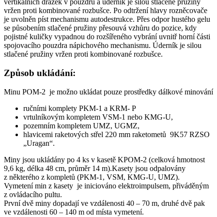
vertikálních drážek v pouzdru a úderník je silou stlačené pružiny
vržen proti kombinované rozbušce. Po odtržení hlavy rozněcovače
je uvolněn píst mechanismu autodestrukce. Přes odpor hustého gelu
se působením stlačené pružiny přesouvá vzhůru do pozice, kdy
pojistné kuličky vypadnou do rozšířeného vybrání uvnitř horní části
spojovacího pouzdra nápichového mechanismu. Úderník je silou
stlačené pružiny vržen proti kombinované rozbušce.
Způsob ukládání:
Minu POM-2 je možno ukládat pouze prostředky dálkové minování
ručními komplety PKM-1 a KRM- P
vrtulníkovým kompletem VSM-1 nebo KMG-U,
pozemním kompletem UMZ, UGMZ,
hlavicemi raketových střel 220 mm raketometů 9K57 RZSO
„Uragan“.
Miny jsou ukládány po 4 ks v kasetě KPOM-2 (celková hmotnost
9,6 kg, délka 48 cm, průměr 14 m).Kasety jsou odpalovány
z některého z kompletů (PKM-1, VSM, KMG-U, UMZ).
Vymetení min z kasety je iniciováno elektroimpulsem, přiváděným
z ovládacího pultu.
První dvě miny dopadají ve vzdálenosti 40 – 70 m, druhé dvě pak
ve vzdálenosti 60 – 140 m od místa vymetení.