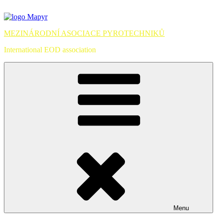
Přejít
k
obsahu
MEZINÁRODNÍ ASOCIACE PYROTECHNIKŮ
webu
International EOD association
Menu