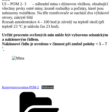
UI – POM 2- 3 – náhradní mina s dýmovou vložkou, obsahující
všechny prvky ostré miny, kromě rozbušky a počinky, které jsou
nahrazeny roznětkou. Na těle rozněcovače se nachází dva výfukové
otvory, zakryté fólií
Rozsah autodestrukce 4 – 100 hod je závislý na teplotě okolí (při
teplotě 23 °C je udáván čas 23 hod).
Určité procento svržených min může být vybaveno seismickým
a náklonovým čidlem.
Náklonové čidlo je uvedeno v činnost při změně polohy < 5 – 7
°
.
Kontejnerova-mina-POM-2
Stáhnout
Rubriky